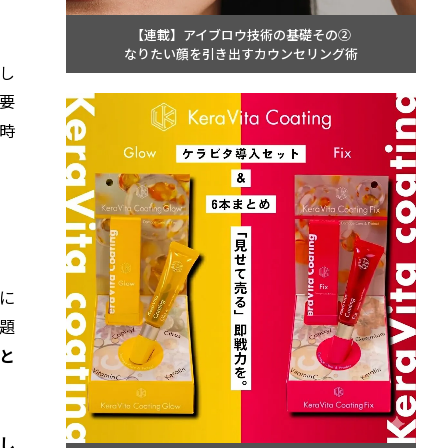
【連載】アイブロウ技術の基礎その②
なりたい顔を引き出すカウンセリング術
し
要
時
に
題
と
し