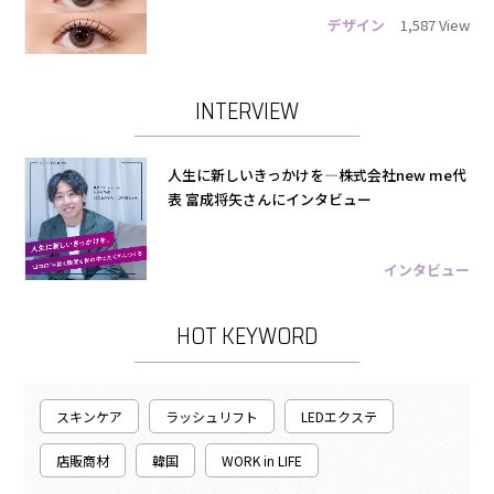
デザイン
1,587 View
INTERVIEW
人生に新しいきっかけを―株式会社new me代
表 富成将矢さんにインタビュー
インタビュー
HOT KEYWORD
スキンケア
ラッシュリフト
LEDエクステ
店販商材
韓国
WORK in LIFE