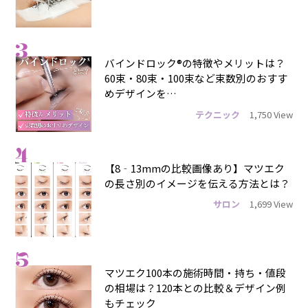
3
バインドロック®の特徴やメリットは？
60束・80束・100束など束数別のおすす
めデザインを…
テクニック
1,750 View
4
【8‐13mmの比較画像あり】マツエク
の長さ別のイメージを伝える方法とは？
サロン
1,699 View
5
マツエク100本の施術時間・持ち・値段
の相場は？120本との比較＆デザイン例
もチェック