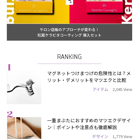
サロン店販のアプローチが変わる！
松風ケラビタコーティング 導入セット
RANKING
1
マグネットつけまつげの危険性とは？メ
リット・デメリットをマツエクと比較
アイテム
2,045 View
2
一重まぶたにおすすめのマツエクデザイ
ン｜ポイントや注意点も徹底解説
デザイン
1,779 View