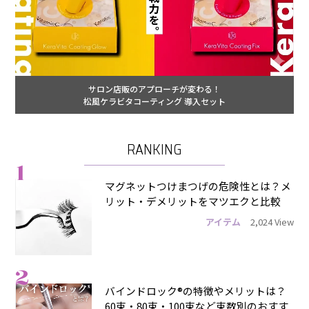
サロン店販のアプローチが変わる！
松風ケラビタコーティング 導入セット
RANKING
1
マグネットつけまつげの危険性とは？メ
リット・デメリットをマツエクと比較
アイテム
2,024 View
2
バインドロック®の特徴やメリットは？
60束・80束・100束など束数別のおすす