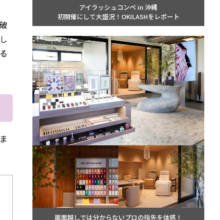
アイラッシュコンペ in 沖縄
初開催にして大盛況！OKILASHをレポート
破
し
る
ま
画面越しでは分からないプロの指先を体感！