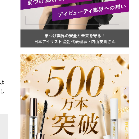
まつげ業界の安全と未来を守る！
日本アイリスト協会 代表理事・内山友貴さん
よ
し