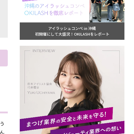
アイラッシュコンペ in 沖縄
初開催にして大盛況！OKILASHをレポート
う
ん