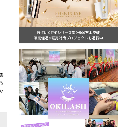
PHENIX EYEシリーズ累計500万本突破
販売促進&転売対策プロジェクトも進行中
集
う
か