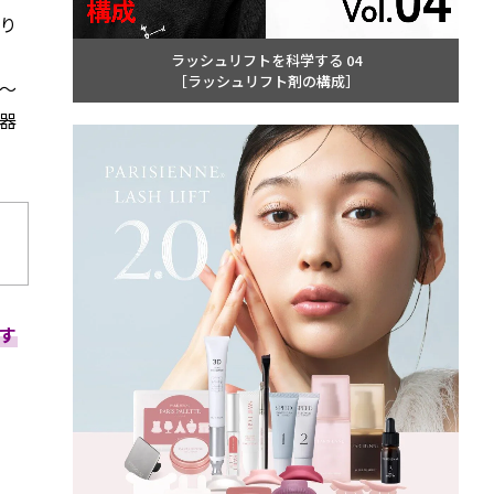
り
ラッシュリフトを科学する 04
［ラッシュリフト剤の構成］
～
器
す