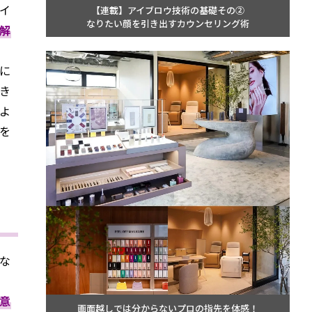
イ
【連載】アイブロウ技術の基礎その②
なりたい顔を引き出すカウンセリング術
解
に
き
よ
を
な
意
画面越しでは分からないプロの指先を体感！