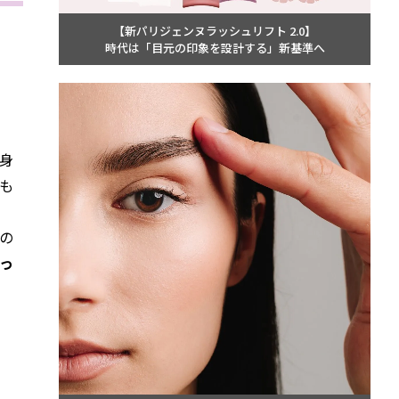
【新パリジェンヌラッシュリフト 2.0】
時代は「目元の印象を設計する」新基準へ
身
も
の
っ