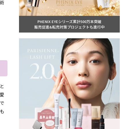
技術
PHENIX EYEシリーズ累計500万本突破
販売促進&転売対策プロジェクトも進行中
と
愛
で
も