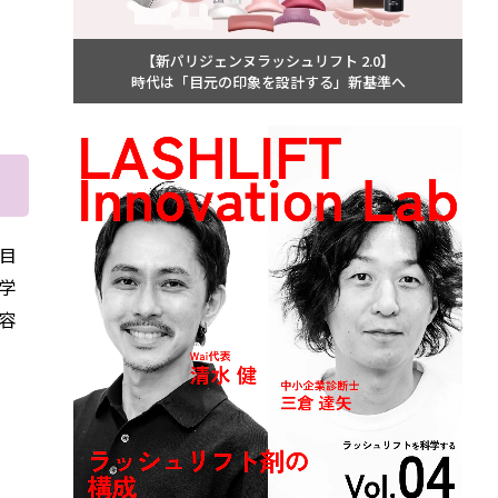
【新パリジェンヌラッシュリフト 2.0】
時代は「目元の印象を設計する」新基準へ
目
学
容