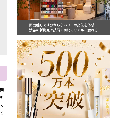
画面越しでは分からないプロの指先を体感！
渋谷の新拠点で技術・商材のリアルに触れる
間
も
で
と