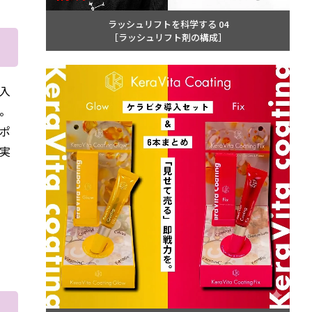
ラッシュリフトを科学する 04
［ラッシュリフト剤の構成］
入
。
ポ
実