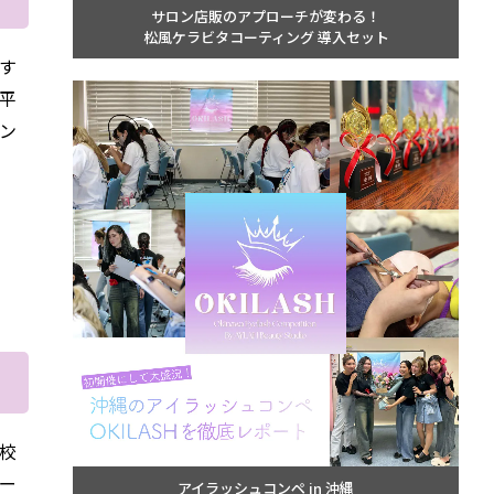
サロン店販のアプローチが変わる！
松風ケラビタコーティング 導入セット
す
平
ン
校
ー
アイラッシュコンペ in 沖縄