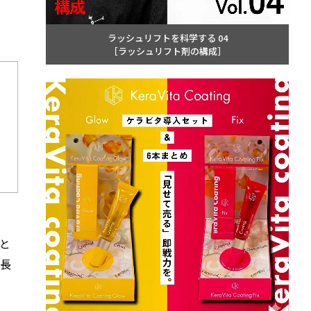
。
ラッシュリフトを科学する 04
［ラッシュリフト剤の構成］
と
上長