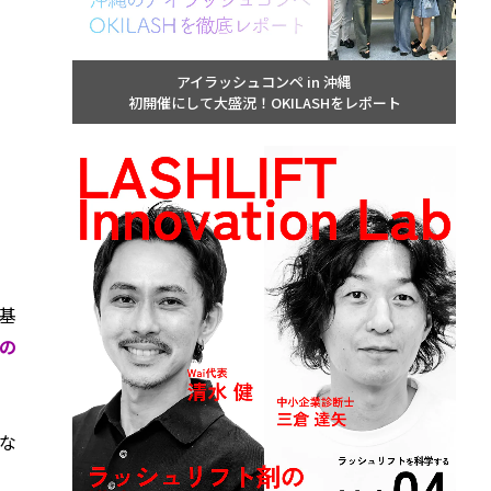
アイラッシュコンペ in 沖縄
初開催にして大盛況！OKILASHをレポート
基
の
な