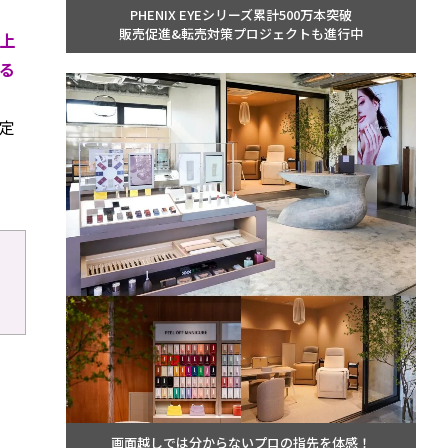
PHENIX EYEシリーズ累計500万本突破
販売促進&転売対策プロジェクトも進行中
上
る
定
画面越しでは分からないプロの指先を体感！