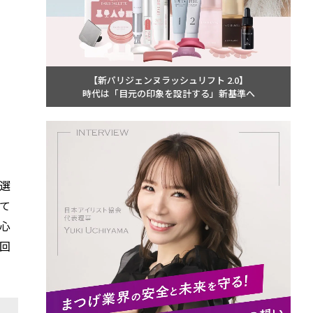
【新パリジェンヌラッシュリフト 2.0】
時代は「目元の印象を設計する」新基準へ
選
て
心
回