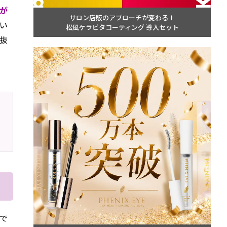
が
サロン店販のアプローチが変わる！
い
松風ケラビタコーティング 導入セット
抜
で