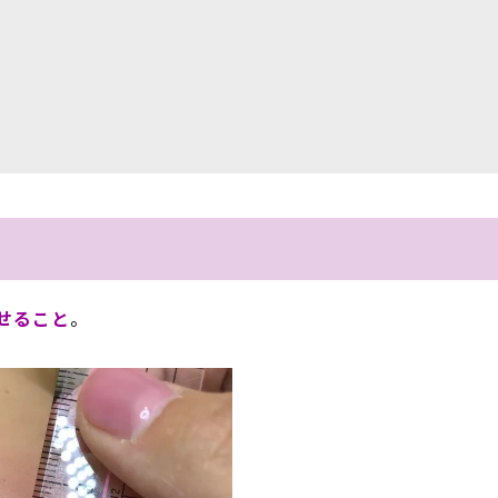
せること
。