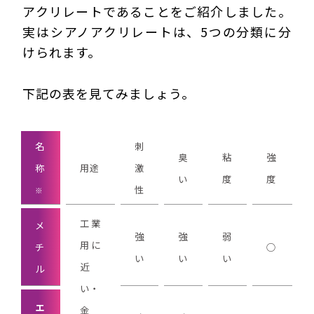
アクリレートであることをご紹介しました。
実はシアノアクリレートは、5つの分類に分
けられます。
下記の表を見てみましょう。
名
刺
臭
粘
強
称
用途
激
い
度
度
性
※
工業
メ
強
強
弱
用に
チ
○
い
い
い
近
ル
い・
エ
金