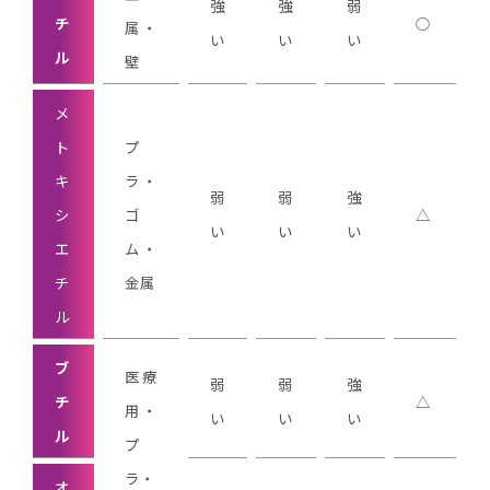
強
強
弱
チ
○
属・
い
い
い
ル
壁
メ
ト
プ
キ
ラ・
弱
弱
強
シ
ゴ
△
い
い
い
エ
ム・
チ
金属
ル
ブ
医療
弱
弱
強
チ
△
用・
い
い
い
ル
プ
ラ・
オ