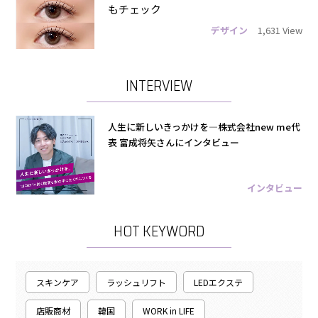
もチェック
デザイン
1,631 View
INTERVIEW
人生に新しいきっかけを―株式会社new me代
表 富成将矢さんにインタビュー
インタビュー
HOT KEYWORD
スキンケア
ラッシュリフト
LEDエクステ
店販商材
韓国
WORK in LIFE