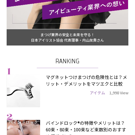
まつげ業界の安全と未来を守る！
日本アイリスト協会 代表理事・内山友貴さん
RANKING
1
マグネットつけまつげの危険性とは？メ
リット・デメリットをマツエクと比較
アイテム
1,998 View
2
バインドロック®の特徴やメリットは？
60束・80束・100束など束数別のおすす