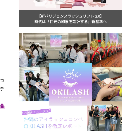
【新パリジェンヌラッシュリフト 2.0】
時代は「目元の印象を設計する」新基準へ
つ
チ
合