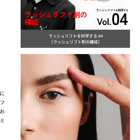
ラッシュリフトを科学する 04
［ラッシュリフト剤の構成］
に
フ
。お
ミ