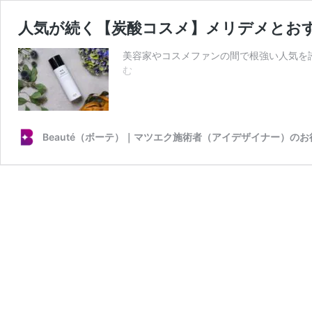
人気が続く【炭酸コスメ】メリデメとお
美容家やコスメファンの間で根強い人気を
人
む
気
が
続
く
Beauté（ボーテ）｜マツエク施術者（アイデザイナー）の
【炭
酸
コ
ス
メ】
メ
リ
デ
メ
と
お
す